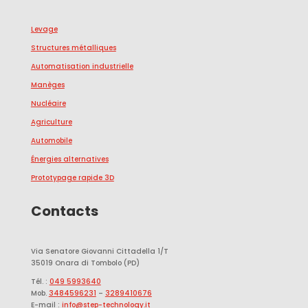
Levage
Structures métalliques
Automatisation industrielle
Manèges
Nucléaire
Agriculture
Automobile
Énergies alternatives
Prototypage rapide 3D
Contacts
Via Senatore Giovanni Cittadella 1/T
35019 Onara di Tombolo (PD)
Tél. :
049 5993640
Mob.
3484596231
–
3289410676
E-mail :
info@step-technology.it